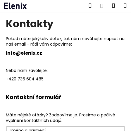
K
Přejít
Hledat
Náku
M
Přihlášen
na
o
obsah
Zpět
Zpět
košík
š
Kontakty
í
C
k
o
Pokud máte jakýkoliv dotaz, tak nám neváhejte napsat na
náš email - rádi Vám odpovíme:
p
info@elenix.cz
o
t
ř
Nebo nám zavolejte:
e
+420 736 604 485
b
u
Kontaktní formulář
j
e
t
Máte nějaké otázky? Zodpovíme je. Prosíme o pečlivé
vyplnění kontaktních údajů.
e
n
Jméno a příjmení