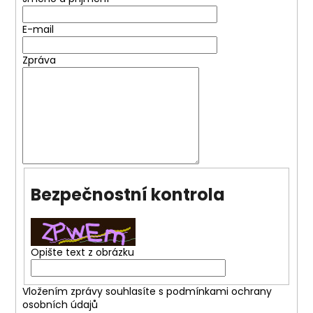
a
E-mail
j
í
Zpráva
t
?
HLEDAT
Bezpečnostní kontrola
Opište text z obrázku
Vložením zprávy souhlasíte s
podmínkami ochrany
osobních údajů