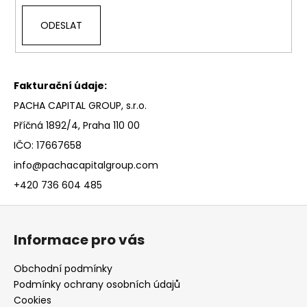
ODESLAT
Fakturační údaje:
PACHA CAPITAL GROUP, s.r.o.
Příčná 1892/4, Praha 110 00
IČO: 17667658
info@pachacapitalgroup.com
+420 736 604 485
Z
á
Informace pro vás
p
a
Obchodní podmínky
t
Podmínky ochrany osobních údajů
í
Cookies