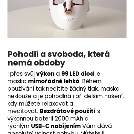
Pohodlí a svoboda, která
nemá obdoby
I přes svůj
výkon
a
99 LED diod
je
maska
mimořádně lehká
. Během
používání tak necítíte žádný tlak, maska
neklouže a je pohodlná i při delším nošení,
kdy můžete relaxovat a
meditovat.
Bezdrátové použití
s
výkonnou baterií 2000 mAh a
rychlým
USB-C nabíjením
Vám dává
absolutní volnost pohybu. Můžete ji