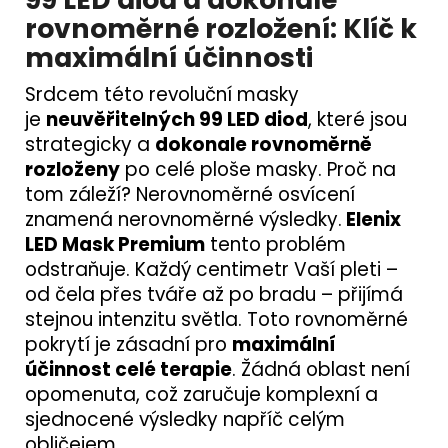
rovnoměrné rozložení: Klíč k
maximální účinnosti
Srdcem této revoluční masky
je
neuvěřitelných 99 LED diod
, které jsou
strategicky a
dokonale rovnoměrně
rozloženy
po celé ploše masky. Proč na
tom záleží? Nerovnoměrné osvícení
znamená nerovnoměrné výsledky.
Elenix
LED Mask Premium
tento problém
odstraňuje. Každý centimetr Vaší pleti –
od čela přes tváře až po bradu – přijímá
stejnou intenzitu světla. Toto rovnoměrné
pokrytí je zásadní pro
maximální
účinnost celé terapie
. Žádná oblast není
opomenuta, což zaručuje komplexní a
sjednocené výsledky napříč celým
obličejem.