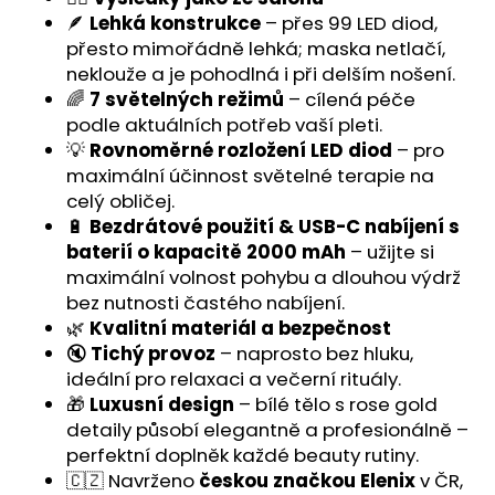
🪶
Lehká konstrukce
– přes 99 LED diod,
přesto mimořádně lehká; maska netlačí,
neklouže a je pohodlná i při delším nošení.
🌈
7 světelných režimů
– cílená péče
podle aktuálních potřeb vaší pleti.
💡
Rovnoměrné rozložení LED diod
– pro
maximální účinnost světelné terapie na
celý obličej.
🔋
Bezdrátové použití & USB-C nabíjení s
baterií o kapacitě 2000 mAh
– užijte si
maximální volnost pohybu a dlouhou výdrž
bez nutnosti častého nabíjení.
🌿
Kvalitní materiál a bezpečnost
🔇
Tichý provoz
– naprosto bez hluku,
ideální pro relaxaci a večerní rituály.
🎁
Luxusní design
– bílé tělo s rose gold
detaily působí elegantně a profesionálně –
perfektní doplněk každé beauty rutiny.
🇨🇿 Navrženo
českou značkou Elenix
v ČR,