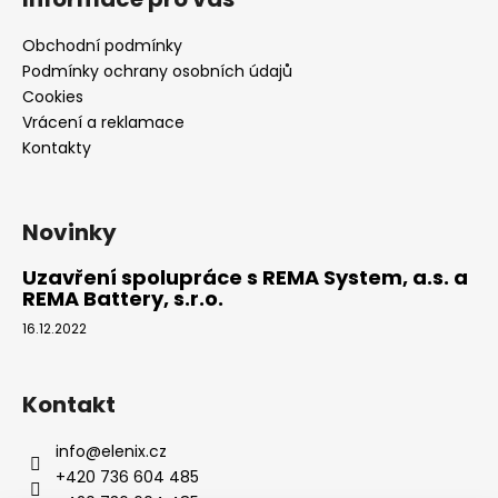
p
a
Obchodní podmínky
t
Podmínky ochrany osobních údajů
í
Cookies
Vrácení a reklamace
Kontakty
Novinky
Uzavření spolupráce s REMA System, a.s. a
REMA Battery, s.r.o.
16.12.2022
Kontakt
info
@
elenix.cz
+420 736 604 485