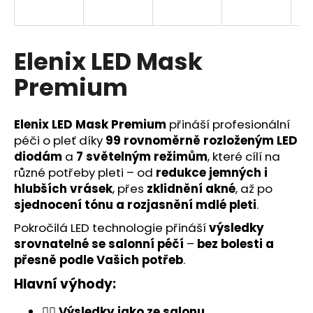
a
j
í
Elenix LED Mask
t
Premium
?
Elenix LED Mask Premium
přináší profesionální
péči o pleť díky
99 rovnoměrně rozloženým LED
diodám
a
7 světelným režimům
, které cílí na
HLEDAT
různé potřeby pleti – od
redukce jemných i
hlubších vrásek
, přes
zklidnění akné
, až po
sjednocení tónu a rozjasnění mdlé pleti
.
Pokročilá LED technologie přináší
výsledky
srovnatelné se salonní péčí
–
bez bolesti a
přesně podle Vašich potřeb
.
Hlavní výhody:
💆‍♀️ Výsledky jako ze salonu