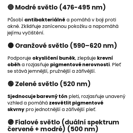
🔵 Modré světlo (476-495 nm)
Působí
antibakteriálně
a pomáhá v boji proti
akné. Zklidňuje zanícenou pokožku a napomáhá
jejímu vyčištění.
🟠 Oranžové světlo (590–620 nm)
Podporuje
okysličení buněk
, zlepšuje
krevní
oběh
a rozjasňuje
pigmentové nerovnosti
. Pleť
se stává jemnější, pružnější a zářivější.
🟢 Zelené světlo (520 nm)
Sjednocuje barevný tón
pleti, rozjasňuje unavený
vzhled a pomáhá
zesvětlit pigmentové
skvrny
pro jednotnější a zářivější pleť.
🟣 Fialové světlo (duální spektrum
červené + modré) (500 nm)