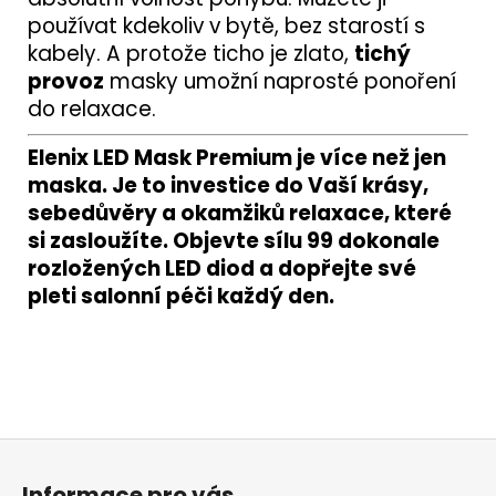
používat kdekoliv v bytě, bez starostí s
kabely. A protože ticho je zlato,
tichý
provoz
masky umožní naprosté ponoření
do relaxace.
Elenix LED Mask Premium je více než jen
maska. Je to investice do Vaší krásy,
sebedůvěry a okamžiků relaxace, které
si zasloužíte. Objevte sílu 99 dokonale
rozložených LED diod a dopřejte své
pleti salonní péči každý den.
Z
á
Informace pro vás